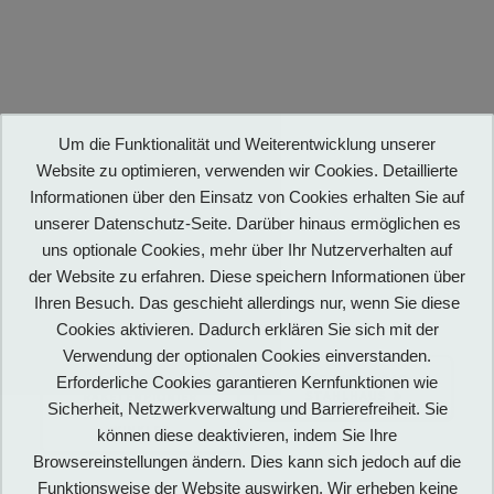
Die M 12 stand bis 1997 in der Wirkungsstätte
München-Allach. Am 24. April wurde diese
Erstentwicklung von Herrn Prof Junkers durch
seinen Enkel Herrn Bernd Junkers, aus seinem
Erbnachlaß, dem Technikmuseum Dessau
Um die Funktionalität und Weiterentwicklung unserer
übergeben, der Stadt, in der Prof. H. Junkers 45
Website zu optimieren, verwenden wir Cookies. Detaillierte
Jahre seiner schöpferischen Tätigkeit
Informationen über den Einsatz von Cookies erhalten Sie auf
verbrachte.
unserer Datenschutz-Seite. Darüber hinaus ermöglichen es
Interessanter Link: Anlieferung zweier Junkers-
uns optionale Cookies, mehr über Ihr Nutzerverhalten auf
Motoren 2019
der Website zu erfahren. Diese speichern Informationen über
Ihren Besuch. Das geschieht allerdings nur, wenn Sie diese
Cookies aktivieren. Dadurch erklären Sie sich mit der
Verwendung der optionalen Cookies einverstanden.
VORHERIGER
NÄCHSTER
VORHERIGE:
AG
NÄCHSTER:
DAS
Erforderliche Cookies garantieren Kernfunktionen wie
BEITRAG:
BEITRAG:
STAHLHAUS
RAKETENPIONIER
Sicherheit, Netzwerkverwaltung und Barrierefreiheit. Sie
JOHANNES
WINKLER
können diese deaktivieren, indem Sie Ihre
Browsereinstellungen ändern. Dies kann sich jedoch auf die
Funktionsweise der Website auswirken. Wir erheben keine