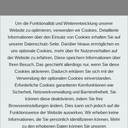
modernen Raumfahrttechnik ausführlich
informieren. Alle wichtigen Raketen, die
Johannes Winkler baute und erprobte, können
hier in detaillierten 1:1-Modellen besichtigt
Um die Funktionalität und Weiterentwicklung unserer
werden.
Website zu optimieren, verwenden wir Cookies. Detaillierte
Informationen über den Einsatz von Cookies erhalten Sie auf
(Text: Wilfried Mühlisch, 2018)
unserer Datenschutz-Seite. Darüber hinaus ermöglichen es
uns optionale Cookies, mehr über Ihr Nutzerverhalten auf
Zu Winklers 125. Geburtstag fand in unserem
Technikmuseum eine
Vortragsveranstaltung
der Website zu erfahren. Diese speichern Informationen über
statt.
Ihren Besuch. Das geschieht allerdings nur, wenn Sie diese
Cookies aktivieren. Dadurch erklären Sie sich mit der
Verwendung der optionalen Cookies einverstanden.
Erforderliche Cookies garantieren Kernfunktionen wie
Sicherheit, Netzwerkverwaltung und Barrierefreiheit. Sie
VORHERIGER
NÄCHSTER
VORHERIGE:
AG
NÄCHSTER:
DIE
BEITRAG:
BEITRAG:
ROHÖLMOTOREN
FLUGSIMULATOREN
können diese deaktivieren, indem Sie Ihre
Browsereinstellungen ändern. Dies kann sich jedoch auf die
Funktionsweise der Website auswirken. Wir erheben keine
Informationen, die Sie persönlich identifizieren können. Mehr
zu den erhobenen Daten können Sie unseren