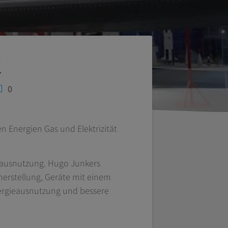
k
0
Energien Gas und Elektrizität
eausnutzung. Hugo Junkers
rherstellung, Geräte mit einem
ergieausnutzung und bessere