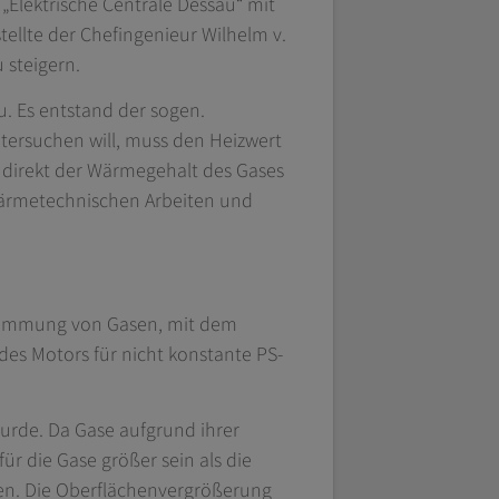
„Elektrische Centrale Dessau“ mit
ellte der Chefingenieur Wilhelm v.
 steigern.
. Es entstand der sogen.
tersuchen will, muss den Heizwert
 direkt der Wärmegehalt des Gases
wärmetechnischen Arbeiten und
stimmung von Gasen, mit dem
es Motors für nicht konstante PS-
urde. Da Gase aufgrund ihrer
ür die Gase größer sein als die
agen. Die Oberflächenvergrößerung