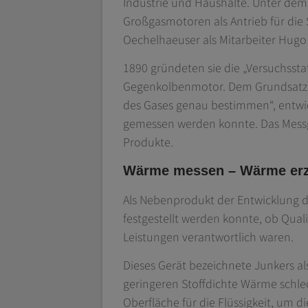
Industrie und Haushalte. Unter dem 
Großgasmotoren als Antrieb für die
Oechelhaeuser als Mitarbeiter Hugo 
1890 gründeten sie die „Versuchsst
Gegenkolbenmotor. Dem Grundsatz se
des Gases genau bestimmen“, entwic
gemessen werden konnte. Das Messge
Produkte.
Wärme messen – Wärme er
Als Nebenprodukt der Entwicklung 
festgestellt werden konnte, ob Qua
Leistungen verantwortlich waren.
Dieses Gerät bezeichnete Junkers a
geringeren Stoffdichte Wärme schlech
Oberfläche für die Flüssigkeit, um 