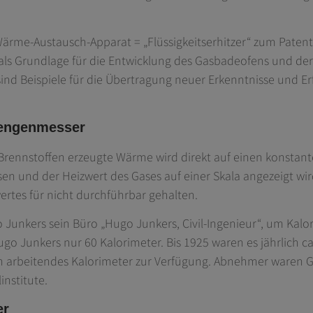
rme-Austausch-Apparat = „Flüssigkeitserhitzer“ zum Patent 
s als Grundlage für die Entwicklung des Gasbadeofens und de
 sind Beispiele für die Übertragung neuer Erkenntnisse und E
engenmesser
 Brennstoffen erzeugte Wärme wird direkt auf einen konstant
 und der Heizwert des Gases auf einer Skala angezeigt wird
ertes für nicht durchführbar gehalten.
Junkers sein Büro „Hugo Junkers, Civil-Ingenieur“, um Kalo
go Junkers nur 60 Kalorimeter. Bis 1925 waren es jährlich ca
h arbeitendes Kalorimeter zur Verfügung. Abnehmer waren G
nstitute.
er