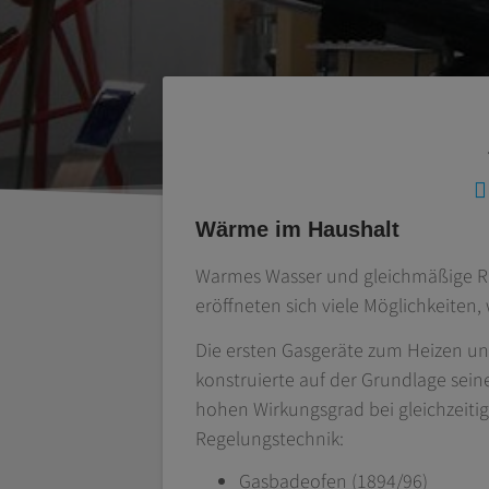
Beitragsnaviga
Wärme im Haushalt
Warmes Wasser und gleichmäßige Ra
eröffneten sich viele Möglichkeiten
Die ersten Gasgeräte zum Heizen u
konstruierte auf der Grundlage sein
hohen Wirkungsgrad bei gleichzeit
Regelungstechnik:
Gasbadeofen (1894/96)