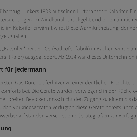
bertrug Junkers 1903 auf seinen Lufterhitzer = Kalorifer. Ei
Untersuchungen im Windkanal zurückgeht und einen ähnlichen
die im Kalorifer erwärmt wird. Diese Warmluftheizung, der Vo
ugzeughallen.
„Kalorifer“ bei der ICo (Badeofenfabrik) in Aachen wurde am 
rs“ (Kalor) ausgegliedert. Ab 1914 war dieses Unternehmen 
 für jedermann
 ersten Gas-Durchlauferhitzer zu einer deutlichen Erleicht
omforts bei. Die Geräte wurden vorwiegend in der Küche oder
einer breiten Bevölkerungsschicht den Zugang zu einem bis d
 den Vorkriegsgeräten verfügten diese Geräte bereits übe
serbedarf standen verschiedene Gerätegrößen zur Verfügu
zung