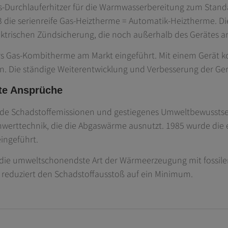
s-Durchlauferhitzer für die Warmwasserbereitung zum Stand
 die serienreife Gas-Heiztherme = Automatik-Heiztherme. Di
rischen Zündsicherung, die noch außerhalb des Gerätes an
rs Gas-Kombitherme am Markt eingeführt. Mit einem Gerät ko
. Die ständige Weiterentwicklung und Verbesserung der Gerä
te Ansprüche
de Schadstoffemissionen und gestiegenes Umweltbewusstsei
nnwerttechnik, die die Abgaswärme ausnutzt. 1985 wurde di
ingeführt.
 die umweltschonendste Art der Wärmeerzeugung mit fossilen 
eduziert den Schadstoffausstoß auf ein Minimum.