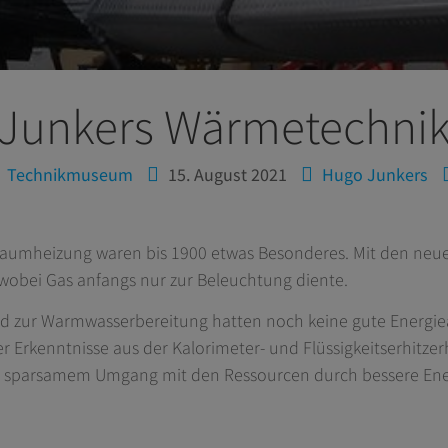
tion
Junkers Wärmetechni
Technikmuseum
15. August 2021
Hugo Junkers
umheizung waren bis 1900 etwas Besonderes. Mit den neuen 
, wobei Gas anfangs nur zur Beleuchtung diente.
nd zur Warmwasserbereitung hatten noch keine gute Energi
er Erkenntnisse aus der Kalorimeter- und Flüssigkeitserhitze
ig sparsamem Umgang mit den Ressourcen durch bessere En