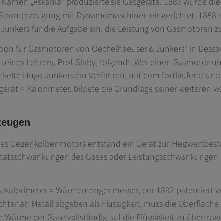
Namen „Askania“ produzierte sie Gasgeräte. 1886 wurde die 
 Stromerzeugung mit Dynamomaschinen eingerichtet. 1888 st
Junkers für die Aufgabe ein, die Leistung von Gasmotoren zu
ation für Gasmotoren von Oechelhaeuser & Junkers“ in Dessau
ines Lehrers, Prof. Slaby, folgend: „Wer einen Gasmotor un
kelte Hugo Junkers ein Verfahren, mit dem fortlaufend und
rät = Kalorimeter, bildete die Grundlage seiner weiteren 
zeugen
des Gegenkolbenmotors entstand ein Gerät zur Heizwertbe
litätsschwankungen des Gases oder Leistungsschwankungen d
ls Kalorimeter = Wärmemengenmesser, der 1892 patentiert w
ter an Metall abgeben als Flüssigkeit, muss die Oberfläche f
die Wärme der Gase vollständig auf die Flüssigkeit zu übertr